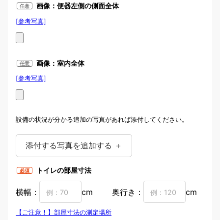
見える場合
画像：便器左側の側面全体
任意
[参考写真]
写真例：便器左側
画像：室内全体
任意
[参考写真]
トイレ室内全体の画像
設備の状況が分かる追加の写真があれば添付してください。
添付する写真を追加する ＋
トイレの部屋寸法
必須
横幅：
cm
奥行き：
cm
【ご注意！】部屋寸法の測定場所