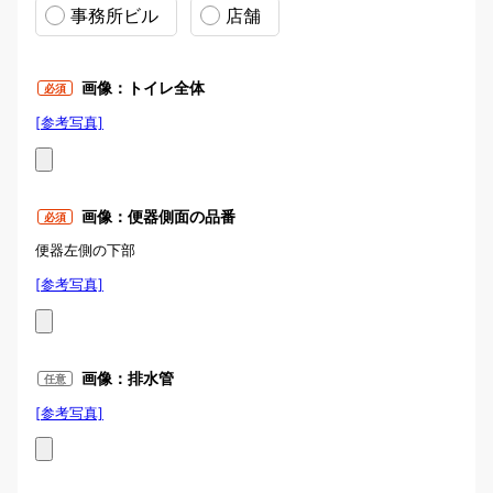
事務所ビル
店舗
画像：トイレ全体
必須
[参考写真]
写真例：トイレ全体
画像：便器側面の品番
必須
便器左側の下部
[参考写真]
便器品番の位置
画像：排水管
任意
[参考写真]
写真例：便器後方に「排水管」が