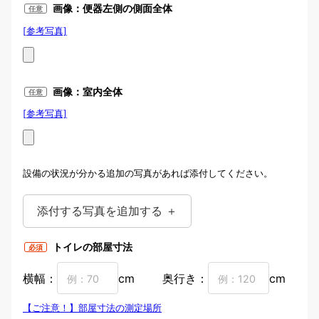
見える場合
画像：便器左側の側面全体
任意
[参考写真]
写真例：便器左側
画像：室内全体
任意
[参考写真]
トイレ室内全体の画像
設備の状況が分かる追加の写真があれば添付してください。
添付する写真を追加する ＋
トイレの部屋寸法
必須
横幅：
cm
奥行き：
cm
【ご注意！】部屋寸法の測定場所