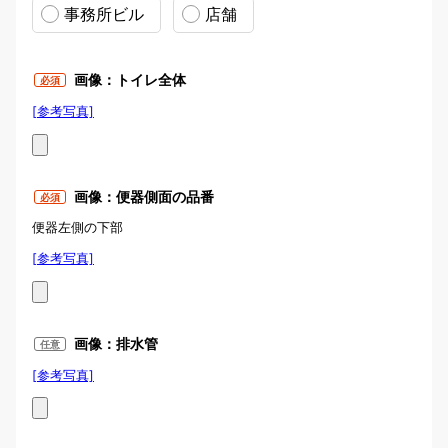
事務所ビル
店舗
画像：トイレ全体
必須
[参考写真]
写真例：トイレ全体
画像：便器側面の品番
必須
便器左側の下部
[参考写真]
便器品番の位置
画像：排水管
任意
[参考写真]
写真例：便器後方に「排水管」が