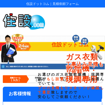
住設ドットコム
｜
見積依頼フォーム
住設ドットコム
ガス衣類
工事込み見積も
乾燥機：
り依頼
お選びの
ガス衣類乾燥機：現調専
現調専用
用
が
もし設置できない商品
を選ん
でいても
プロの見積もりスタッフが確認し
て選定
致しますので
お客様情報
安心してご依頼ください！
0