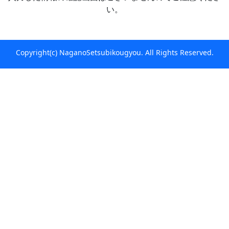
い。
直接書面により取得する場合の個人情報の利用
目的（開示対象個人情報）
当社の営業に関するご案内・業務連絡・情
Copyright(c) NaganoSetsubikougyou. All Rights Reserved.
報・及び見積り発信のため
お客様が希望されるサービスを提供するた
めのお客様との連絡のため
お客様のお問い合わせに対応するため
(4) 個人情報の預託及び第三者提供
取得した個人情報の取扱の全部または、一部
は、法令に基づく場合または業務上必要な範囲
で公的機関や当社が個人情報の保護水準を確認
した委託先へ処理を預託又は第三者提供する場
合があります。
預託及び提供先とは、法令での機密保持義務が
ある先を除き、必要に応じて個人情報の取扱い
に関する覚書を締結します。予定している預