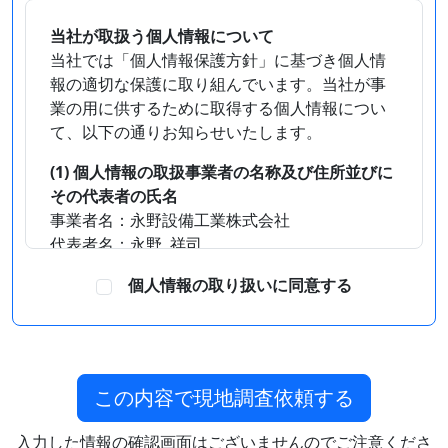
当社が取扱う個人情報について
当社では「個人情報保護方針」に基づき個人情
報の適切な保護に取り組んでいます。当社が事
業の用に供するために取得する個人情報につい
て、以下の通りお知らせいたします。
(1) 個人情報の取扱事業者の名称及び住所並びに
その代表者の氏名
事業者名：永野設備工業株式会社
代表者名：永野 祥司
住所：〒596-0808 大阪府岸和田市三田町1849
個人情報の取り扱いに同意する
(2) 個人情報の管理者およびその連絡先
個人情報保護管理者：上芝 尚子
TEL:072-445-1290 FAX:072-445-1364
この内容で現地調査依頼する
(3) 個人情報の利用目的
当社が事業活動において取得する個人情報の利
入力した情報の確認画面はございませんのでご注意くださ
用目的は、次の通りといたします。