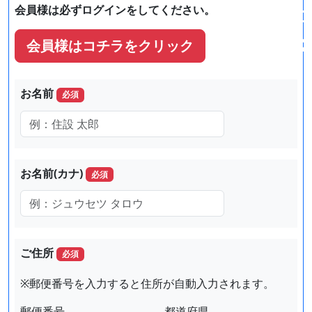
会員様は必ずログインをしてください。
1
2
会員様はコチラをクリック
お名前
必須
お名前(カナ)
必須
ご住所
必須
※郵便番号を入力すると住所が自動入力されます。
郵便番号
都道府県