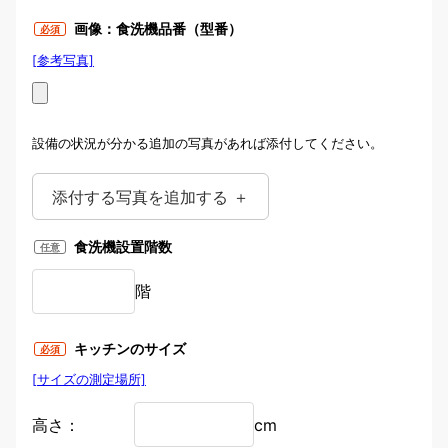
画像：食洗機品番（型番）
必須
[参考写真]
画像：食洗機品番（型番）
設備の状況が分かる追加の写真があれば添付してください。
添付する写真を追加する ＋
食洗機設置階数
任意
階
キッチンのサイズ
必須
[サイズの測定場所]
高さ：
cm
キッチンのサイズ