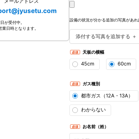
メールアドレス
port@jyusetu.com
設備の状況が分かる追加の写真があれ
曜日が受付中。
は営業日時となります。
添付する写真を追加する ＋
天板の横幅
必須
45cm
60cm
ガス種別
必須
都市ガス（12A・13A）
わからない
お名前（姓）
必須