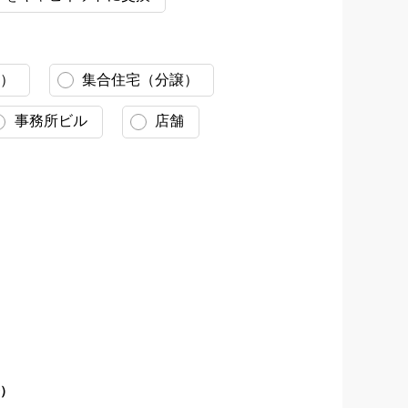
）
集合住宅（分譲）
事務所ビル
店舗
既存：ガスコンロの全景
番）
既存：ガス管接続部