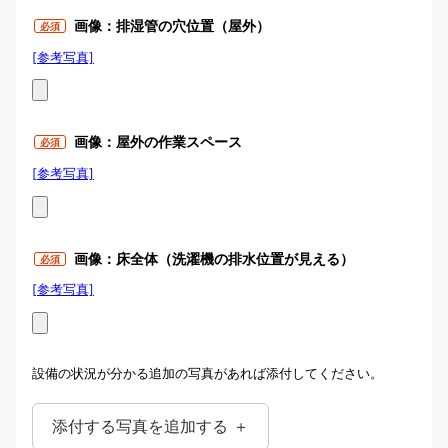
画像：排湿管の穴位置（屋外）
必須
[参考写真]
画像：排湿管の穴位置（屋外）
画像：屋外の作業スペース
必須
[参考写真]
画像：屋外の作業スペース
画像：床全体（洗濯機の排水位置が見える）
必須
[参考写真]
ガス衣類乾燥機を設置する場所が確認できるように撮影し
画像：床全体（洗濯機の排水位置
てください。
が見える）
設備の状況が分かる追加の写真があれば添付してください。
添付する写真を追加する ＋
排湿管の位置に何か干渉しないか確認できるように撮影し