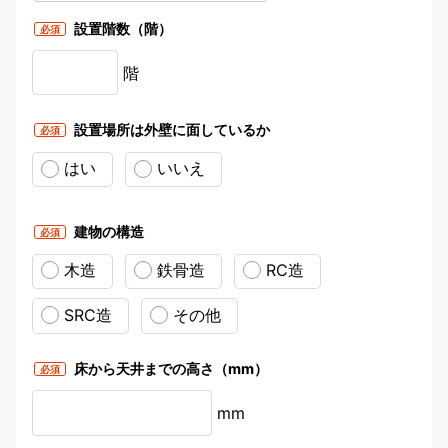
てください。
設置階数（階）
必須
階
排湿管の取り付け作業でスペースが十分にあるか確認でき
るように撮影してください。
設置場所は外壁に面しているか
必須
はい
いいえ
建物の構造
必須
洗濯機・洗濯パン・排水位置が確認できるように撮影して
ください。
木造
鉄骨造
RC造
SRC造
その他
床から天井までの高さ（mm）
必須
mm