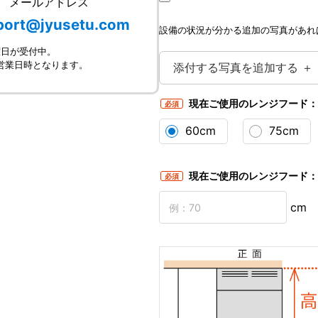
メールアドレス
port@jyusetu.com
設備の状況が分かる追加の写真があれ
曜日が受付中。
は営業日時となります。
添付する写真を追加する ＋
現在ご使用のレンジフード
必須
60cm
75cm
現在ご使用のレンジフード
必須
cm
レンジフードのメーカー