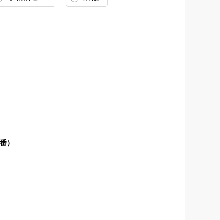
画像：レンジフード全体
型番）
画像：排気の向き
：レンジフード品番（型番）