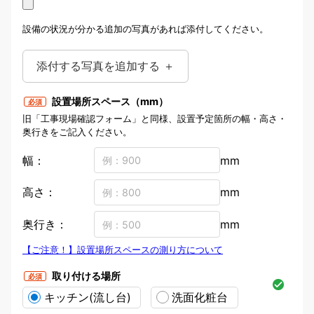
撮影例（工事現場確認フォームと
同様）
設備の状況が分かる追加の写真があれば添付してください。
添付する写真を追加する ＋
設置場所スペース（mm）
必須
旧「工事現場確認フォーム」と同様、設置予定箇所の幅・高さ・
奥行きをご記入ください。
幅：
mm
高さ：
mm
奥行き：
mm
【ご注意！】設置場所スペースの測り方について
設置場所スペースの測り方につい
取り付ける場所
必須
て
キッチン(流し台)
洗面化粧台