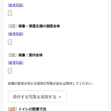
[参考写真]
写真例：便器後方に「排水管」が
見える場合
画像：便器左側の側面全体
任意
[参考写真]
写真例：便器左側
画像：室内全体
任意
[参考写真]
トイレ室内全体の画像
設備の状況が分かる追加の写真があれば添付してください。
添付する写真を追加する ＋
トイレの部屋寸法
必須