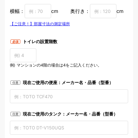
横幅：
cm
奥行き：
cm
【ご注意！】部屋寸法の測定場所
トイレ部屋寸法の測定場所
トイレの設置階数
必須
例) マンションの4階の場合は4をご記入ください。
現在ご使用の便座：メーカー名・品番（型番）
任意
現在ご使用のタンク：メーカー名・品番（型番）
任意