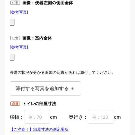
見える場合
画像：便器左側の側面全体
任意
[参考写真]
写真例：便器左側
画像：室内全体
任意
[参考写真]
トイレ室内全体の画像
設備の状況が分かる追加の写真があれば添付してください。
添付する写真を追加する ＋
トイレの部屋寸法
必須
横幅：
cm
奥行き：
cm
【ご注意！】部屋寸法の測定場所