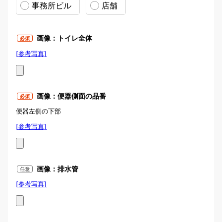
事務所ビル
店舗
画像：トイレ全体
必須
[参考写真]
写真例：トイレ全体
画像：便器側面の品番
必須
便器左側の下部
[参考写真]
便器品番の位置
画像：排水管
任意
[参考写真]
写真例：便器後方に「排水管」が